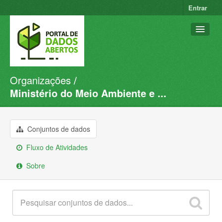
Entrar
Organizações
Conjuntos de dados
Ministério do Meio Ambiente e ...
Organizações
Grupos
Conjuntos de dados
Sobre
Fluxo de Atividades
Sobre