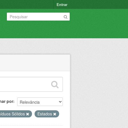
Entrar
nar por
íduos Sólidos
Estados