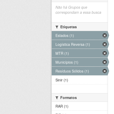
Não há Grupos que
correspondam a essa busca
Etiquetas
Estados (1)
Logística Reversa (1)
MTR (1)
Municípios (1)
Resíduos Sólidos (1)
Sinir (1)
Formatos
RAR (1)