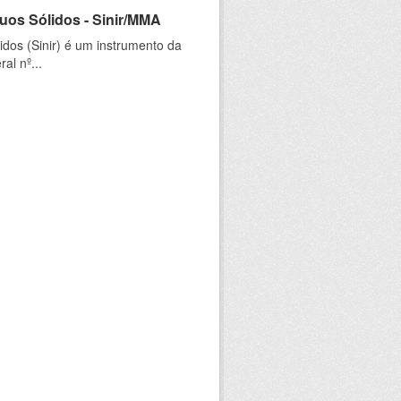
uos Sólidos - Sinir/MMA
dos (Sinir) é um instrumento da
al nº...