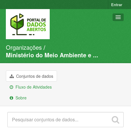
Entrar
Organizações
Conjuntos de dados
Ministério do Meio Ambiente e ...
Organizações
Grupos
Conjuntos de dados
Sobre
Fluxo de Atividades
Sobre