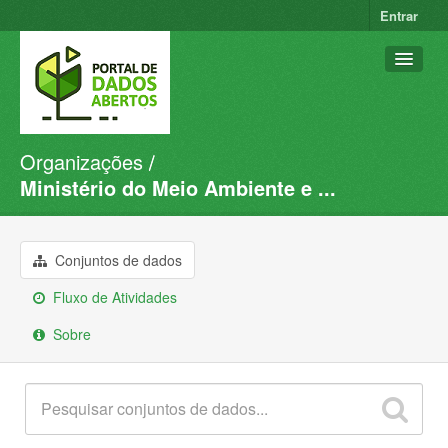
Entrar
Organizações
Conjuntos de dados
Ministério do Meio Ambiente e ...
Organizações
Grupos
Conjuntos de dados
Sobre
Fluxo de Atividades
Sobre