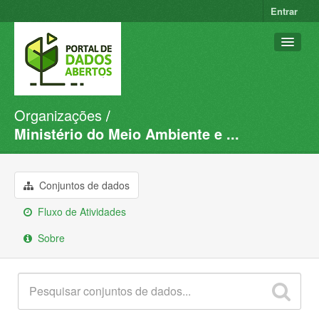
Entrar
Organizações
Conjuntos de dados
Ministério do Meio Ambiente e ...
Organizações
Grupos
Conjuntos de dados
Sobre
Fluxo de Atividades
Sobre