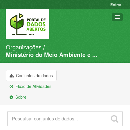
Entrar
Organizações
Conjuntos de dados
Ministério do Meio Ambiente e ...
Organizações
Grupos
Conjuntos de dados
Sobre
Fluxo de Atividades
Sobre