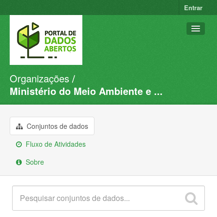
Entrar
Organizações
Conjuntos de dados
Ministério do Meio Ambiente e ...
Organizações
Grupos
Conjuntos de dados
Sobre
Fluxo de Atividades
Sobre