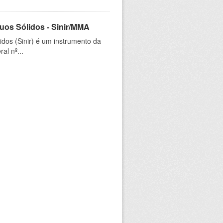
uos Sólidos - Sinir/MMA
dos (Sinir) é um instrumento da
al nº...