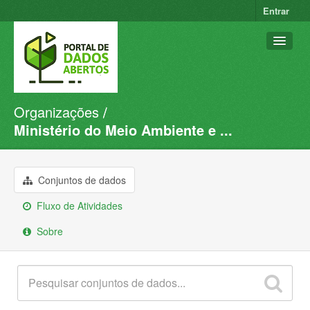
Entrar
Organizações
Conjuntos de dados
Ministério do Meio Ambiente e ...
Organizações
Grupos
Conjuntos de dados
Sobre
Fluxo de Atividades
Sobre