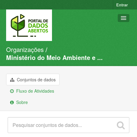
Entrar
Organizações
Conjuntos de dados
Ministério do Meio Ambiente e ...
Organizações
Grupos
Conjuntos de dados
Sobre
Fluxo de Atividades
Sobre