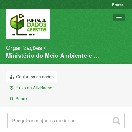
Entrar
Organizações
Conjuntos de dados
Ministério do Meio Ambiente e ...
Organizações
Grupos
Conjuntos de dados
Sobre
Fluxo de Atividades
Sobre