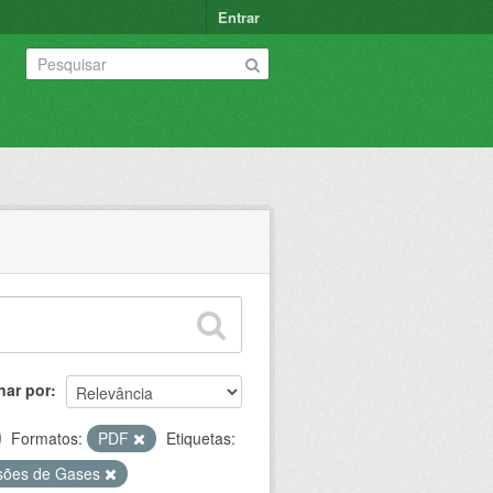
Entrar
nar por
Formatos:
PDF
Etiquetas:
sões de Gases