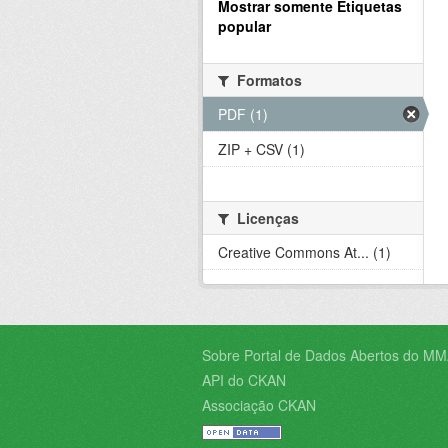
Mostrar somente Etiquetas
popular
Formatos
PDF (1)
ZIP + CSV (1)
Licenças
Creative Commons At... (1)
Sobre Portal de Dados Abertos do MM
API do CKAN
Associação CKAN