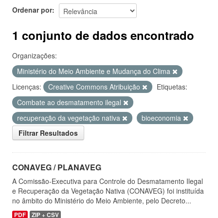
Ordenar por
1 conjunto de dados encontrado
Organizações:
Ministério do Meio Ambiente e Mudança do Clima
Licenças:
Creative Commons Atribuição
Etiquetas:
Combate ao desmatamento ilegal
recuperação da vegetação nativa
bioeconomia
Filtrar Resultados
CONAVEG / PLANAVEG
A Comissão-Executiva para Controle do Desmatamento Ilegal
e Recuperação da Vegetação Nativa (CONAVEG) foi instituída
no âmbito do Ministério do Meio Ambiente, pelo Decreto...
PDF
ZIP + CSV