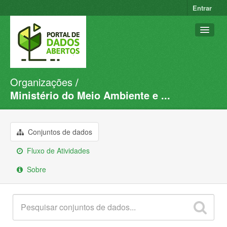
Entrar
Organizações
Conjuntos de dados
Ministério do Meio Ambiente e ...
Organizações
Grupos
Conjuntos de dados
Sobre
Fluxo de Atividades
Sobre