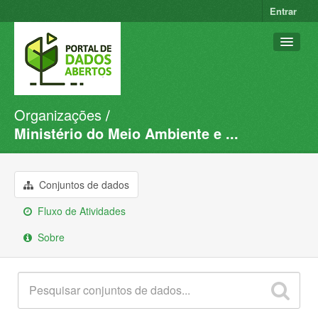
Entrar
Organizações
Conjuntos de dados
Ministério do Meio Ambiente e ...
Organizações
Grupos
Conjuntos de dados
Sobre
Fluxo de Atividades
Sobre