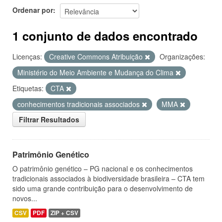
Ordenar por
1 conjunto de dados encontrado
Licenças:
Creative Commons Atribuição
Organizações:
Ministério do Meio Ambiente e Mudança do Clima
Etiquetas:
CTA
conhecimentos tradicionais associados
MMA
Filtrar Resultados
Patrimônio Genético
O patrimônio genético – PG nacional e os conhecimentos
tradicionais associados à biodiversidade brasileira – CTA tem
sido uma grande contribuição para o desenvolvimento de
novos...
CSV
PDF
ZIP + CSV