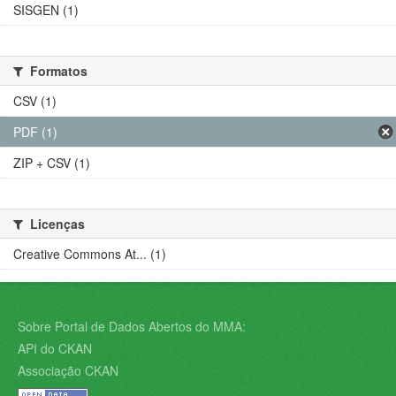
SISGEN (1)
Formatos
CSV (1)
PDF (1)
ZIP + CSV (1)
Licenças
Creative Commons At... (1)
Sobre Portal de Dados Abertos do MMA:
API do CKAN
Associação CKAN