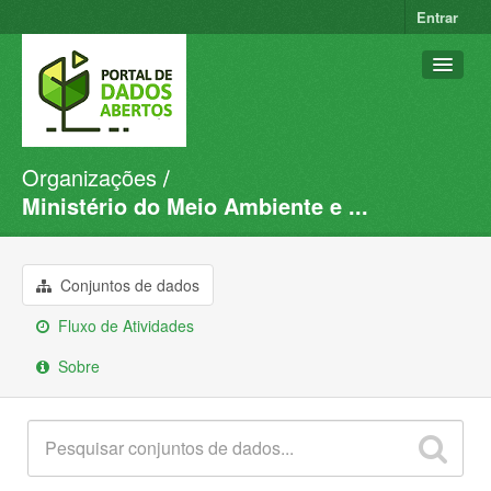
Entrar
Organizações
Conjuntos de dados
Ministério do Meio Ambiente e ...
Organizações
Grupos
Conjuntos de dados
Sobre
Fluxo de Atividades
Sobre