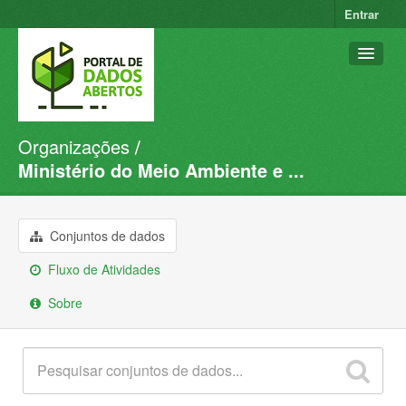
Entrar
Organizações
Conjuntos de dados
Ministério do Meio Ambiente e ...
Organizações
Grupos
Conjuntos de dados
Sobre
Fluxo de Atividades
Sobre