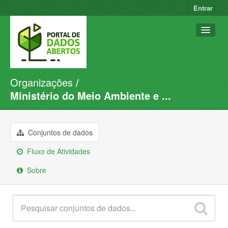
Entrar
Organizações
Conjuntos de dados
Ministério do Meio Ambiente e ...
Organizações
Grupos
Conjuntos de dados
Sobre
Fluxo de Atividades
Sobre