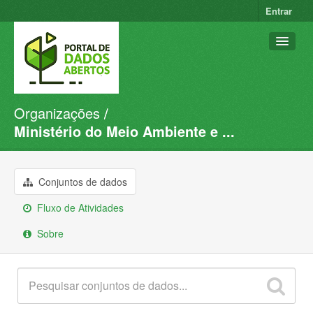
Entrar
Organizações
Conjuntos de dados
Ministério do Meio Ambiente e ...
Organizações
Grupos
Conjuntos de dados
Sobre
Fluxo de Atividades
Sobre