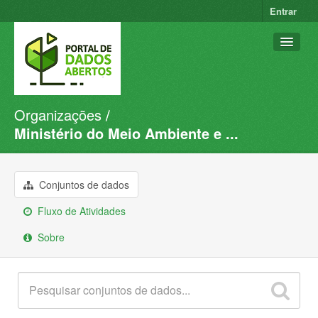
Entrar
Organizações
Conjuntos de dados
Ministério do Meio Ambiente e ...
Organizações
Grupos
Conjuntos de dados
Sobre
Fluxo de Atividades
Sobre