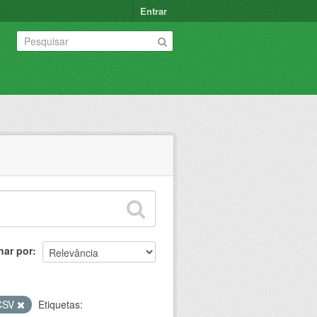
Entrar
nar por
CSV
Etiquetas: