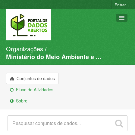
Entrar
Organizações
Conjuntos de dados
Ministério do Meio Ambiente e ...
Organizações
Grupos
Conjuntos de dados
Sobre
Fluxo de Atividades
Sobre