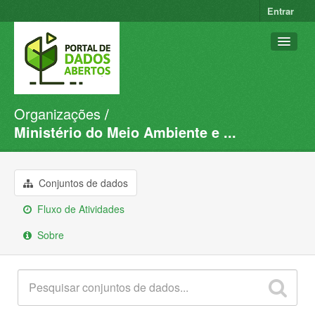
Entrar
Organizações
Conjuntos de dados
Ministério do Meio Ambiente e ...
Organizações
Grupos
Conjuntos de dados
Sobre
Fluxo de Atividades
Sobre