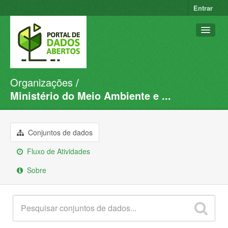
Entrar
Organizações
Conjuntos de dados
Ministério do Meio Ambiente e ...
Organizações
Grupos
Conjuntos de dados
Sobre
Fluxo de Atividades
Sobre