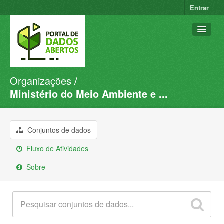
Entrar
Organizações
Conjuntos de dados
Ministério do Meio Ambiente e ...
Organizações
Grupos
Conjuntos de dados
Sobre
Fluxo de Atividades
Sobre