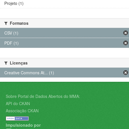
Projeto (1)
Formatos
CSV (1)
PDF (1)
Licenças
Creative Commons At... (1)
Sobre Portal de Dados Abertos do MMA:
API do CKAN
Associação CKAN
Impulsionado por