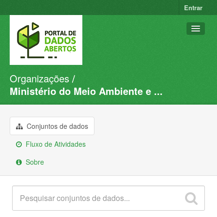
Entrar
Organizações
Conjuntos de dados
Ministério do Meio Ambiente e ...
Organizações
Grupos
Conjuntos de dados
Sobre
Fluxo de Atividades
Sobre