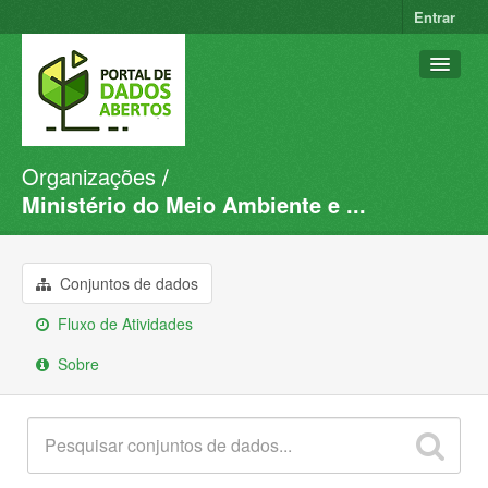
Entrar
Organizações
Conjuntos de dados
Ministério do Meio Ambiente e ...
Organizações
Grupos
Conjuntos de dados
Sobre
Fluxo de Atividades
Sobre