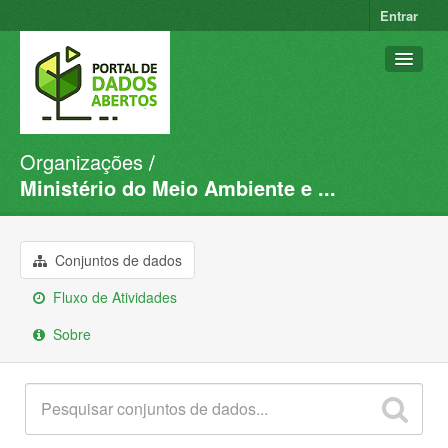
Entrar
Organizações
Conjuntos de dados
Ministério do Meio Ambiente e ...
Organizações
Grupos
Conjuntos de dados
Sobre
Fluxo de Atividades
Sobre