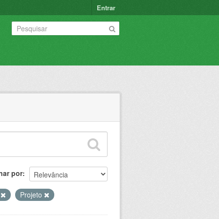
Entrar
nar por
o
Projeto