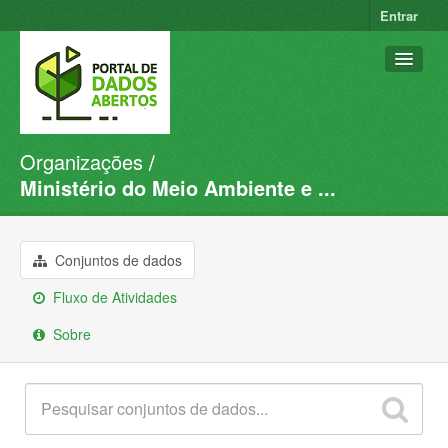
Entrar
Organizações
Conjuntos de dados
Ministério do Meio Ambiente e ...
Organizações
Grupos
Conjuntos de dados
Sobre
Fluxo de Atividades
Sobre