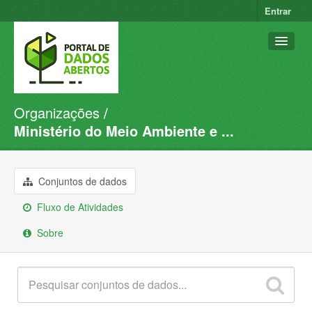
Entrar
Organizações
Conjuntos de dados
Ministério do Meio Ambiente e ...
Organizações
Grupos
Conjuntos de dados
Sobre
Fluxo de Atividades
Sobre