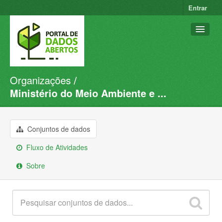
Entrar
Organizações
Conjuntos de dados
Ministério do Meio Ambiente e ...
Organizações
Grupos
Conjuntos de dados
Sobre
Fluxo de Atividades
Sobre