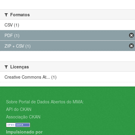
Formatos
CSV (1)
PDF (1)
ZIP + CSV (1)
Licenças
Creative Commons At... (1)
Sobre Portal de Dados Abertos do MMA:
API do CKAN
Associação CKAN
Impulsionado por