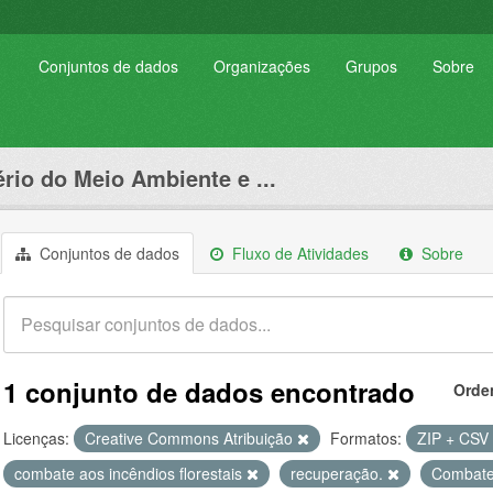
Conjuntos de dados
Organizações
Grupos
Sobre
ério do Meio Ambiente e ...
Conjuntos de dados
Fluxo de Atividades
Sobre
1 conjunto de dados encontrado
Orde
Licenças:
Creative Commons Atribuição
Formatos:
ZIP + CSV
combate aos incêndios florestais
recuperação.
Combate