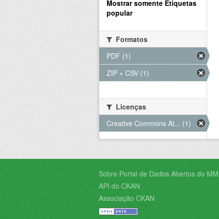
Mostrar somente Etiquetas
popular
Formatos
PDF (1)
ZIP + CSV (1)
Licenças
Creative Commons At... (1)
Sobre Portal de Dados Abertos do MM
API do CKAN
Associação CKAN