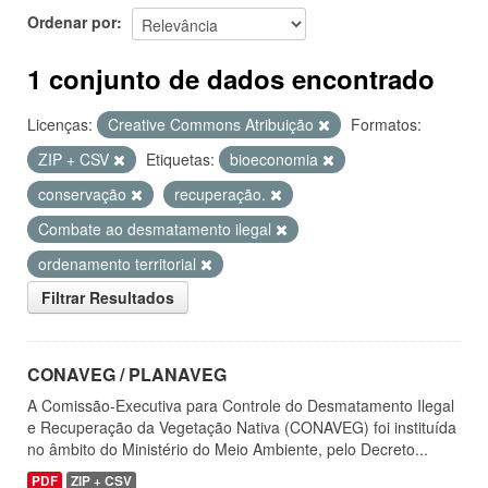
Ordenar por
1 conjunto de dados encontrado
Licenças:
Creative Commons Atribuição
Formatos:
ZIP + CSV
Etiquetas:
bioeconomia
conservação
recuperação.
Combate ao desmatamento ilegal
ordenamento territorial
Filtrar Resultados
CONAVEG / PLANAVEG
A Comissão-Executiva para Controle do Desmatamento Ilegal
e Recuperação da Vegetação Nativa (CONAVEG) foi instituída
no âmbito do Ministério do Meio Ambiente, pelo Decreto...
PDF
ZIP + CSV