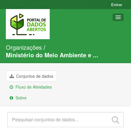
Entrar
Organizações
Conjuntos de dados
Ministério do Meio Ambiente e ...
Organizações
Grupos
Conjuntos de dados
Sobre
Fluxo de Atividades
Sobre