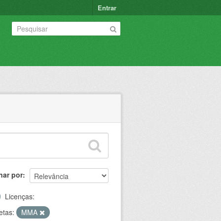
Entrar
nar por
Licenças:
etas:
MMA