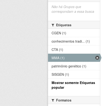
Não há Grupos que
correspondam a essa busca
Etiquetas
CGEN (1)
conhecimentos tradi... (1)
CTA (1)
MMA (1)
patrimônio genético (1)
SISGEN (1)
Mostrar somente Etiquetas
popular
Formatos