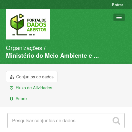
Entrar
Organizações
Conjuntos de dados
Ministério do Meio Ambiente e ...
Organizações
Grupos
Conjuntos de dados
Sobre
Fluxo de Atividades
Sobre