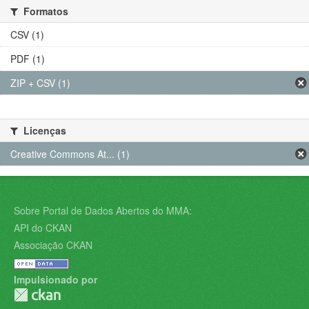
Formatos
CSV (1)
PDF (1)
ZIP + CSV (1)
Licenças
Creative Commons At... (1)
Sobre Portal de Dados Abertos do MMA:
API do CKAN
Associação CKAN
Impulsionado por