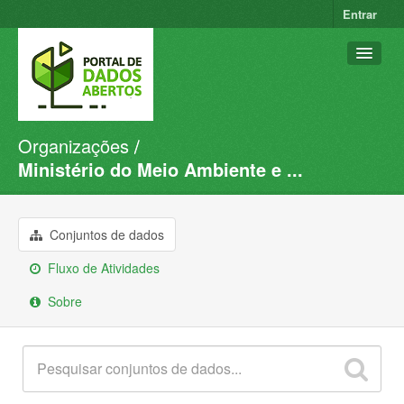
Entrar
Organizações
Conjuntos de dados
Ministério do Meio Ambiente e ...
Organizações
Grupos
Conjuntos de dados
Sobre
Fluxo de Atividades
Sobre