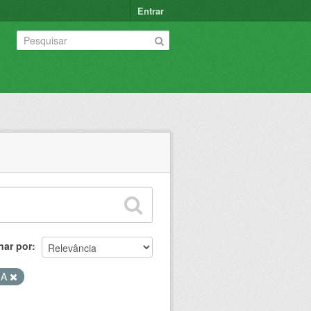
Entrar
nar por
MA