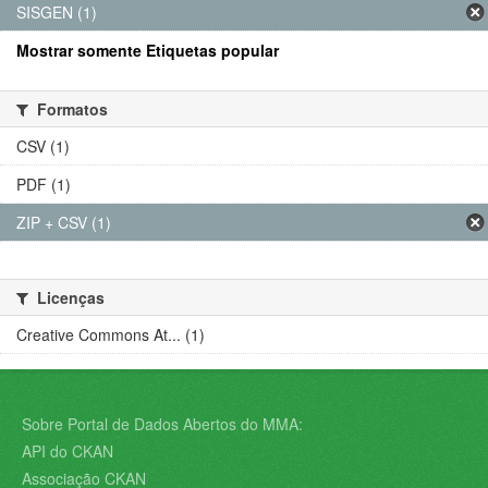
SISGEN (1)
Mostrar somente Etiquetas popular
Formatos
CSV (1)
PDF (1)
ZIP + CSV (1)
Licenças
Creative Commons At... (1)
Sobre Portal de Dados Abertos do MMA:
API do CKAN
Associação CKAN