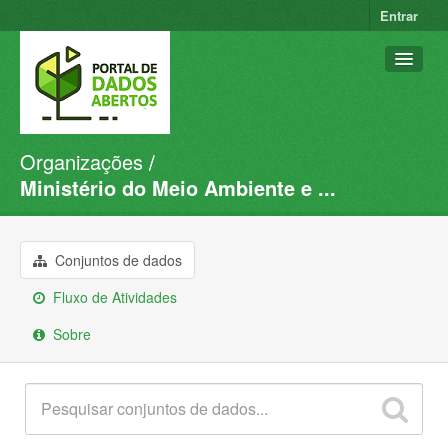
Entrar
Organizações
Conjuntos de dados
Ministério do Meio Ambiente e ...
Organizações
Grupos
Conjuntos de dados
Sobre
Fluxo de Atividades
Sobre