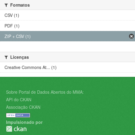
Formatos
CSV (1)
PDF (1)
ZIP + CSV (1)
Licenças
Creative Commons At... (1)
Sobre Portal de Dados Abertos do MMA:
API do CKAN
Associação CKAN
Impulsionado por