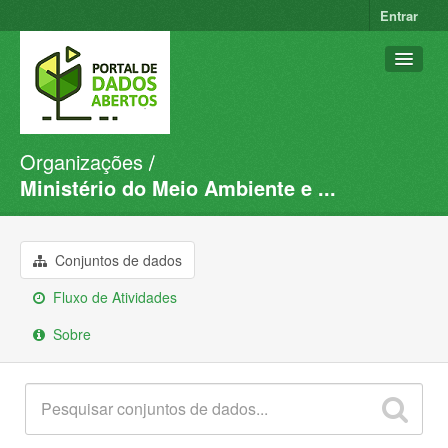
Entrar
Organizações
Conjuntos de dados
Ministério do Meio Ambiente e ...
Organizações
Grupos
Conjuntos de dados
Sobre
Fluxo de Atividades
Sobre