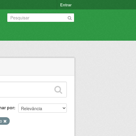
Entrar
nar por
co