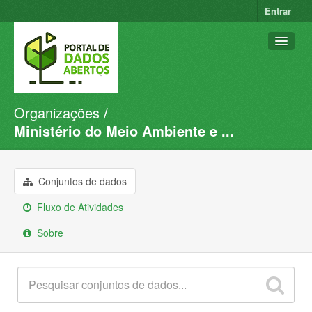
Entrar
Organizações
Conjuntos de dados
Ministério do Meio Ambiente e ...
Organizações
Grupos
Conjuntos de dados
Sobre
Fluxo de Atividades
Sobre