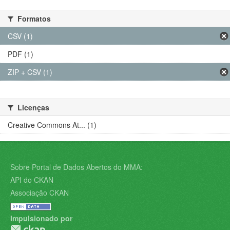
Formatos
CSV (1)
PDF (1)
ZIP + CSV (1)
Licenças
Creative Commons At... (1)
Sobre Portal de Dados Abertos do MMA:
API do CKAN
Associação CKAN
Impulsionado por