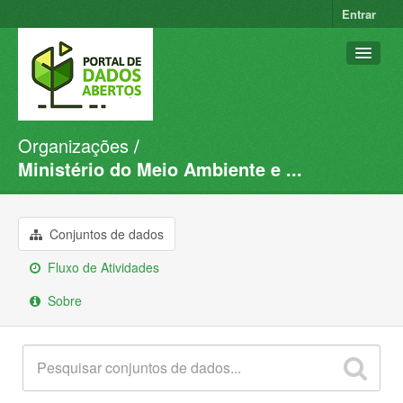
Entrar
Organizações
Conjuntos de dados
Ministério do Meio Ambiente e ...
Organizações
Grupos
Conjuntos de dados
Sobre
Fluxo de Atividades
Sobre