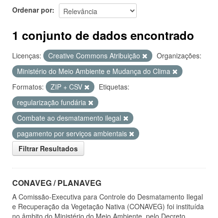
Ordenar por
1 conjunto de dados encontrado
Licenças:
Creative Commons Atribuição
Organizações:
Ministério do Meio Ambiente e Mudança do Clima
Formatos:
ZIP + CSV
Etiquetas:
regularização fundária
Combate ao desmatamento ilegal
pagamento por serviços ambientais
Filtrar Resultados
CONAVEG / PLANAVEG
A Comissão-Executiva para Controle do Desmatamento Ilegal
e Recuperação da Vegetação Nativa (CONAVEG) foi instituída
no âmbito do Ministério do Meio Ambiente, pelo Decreto...