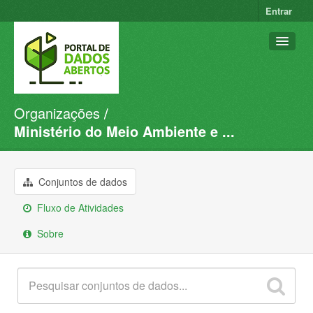
Entrar
Organizações
Conjuntos de dados
Ministério do Meio Ambiente e ...
Organizações
Grupos
Conjuntos de dados
Sobre
Fluxo de Atividades
Sobre