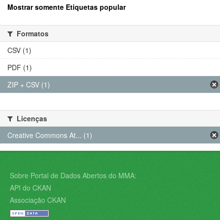
Mostrar somente Etiquetas popular
Formatos
CSV (1)
PDF (1)
ZIP + CSV (1)
Licenças
Creative Commons At... (1)
Sobre Portal de Dados Abertos do MMA:
API do CKAN
Associação CKAN