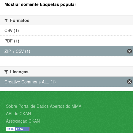
Mostrar somente Etiquetas popular
Formatos
CSV (1)
PDF (1)
ZIP + CSV (1)
Licenças
Creative Commons At... (1)
Sobre Portal de Dados Abertos do MMA:
API do CKAN
Associação CKAN