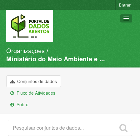
Entrar
Organizações
Conjuntos de dados
Ministério do Meio Ambiente e ...
Organizações
Grupos
Conjuntos de dados
Sobre
Fluxo de Atividades
Sobre