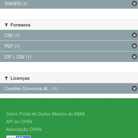
SISGEN (1)
Formatos
CSV (1)
PDF (1)
ZIP + CSV (1)
Licenças
Creative Commons At... (1)
Sobre Portal de Dados Abertos do MMA:
API do CKAN
Associação CKAN