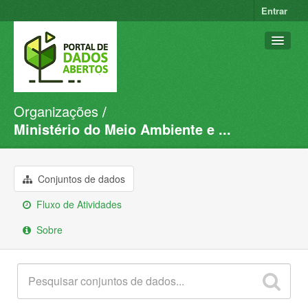
Entrar
Organizações
Conjuntos de dados
Ministério do Meio Ambiente e ...
Organizações
Grupos
Conjuntos de dados
Sobre
Fluxo de Atividades
Sobre