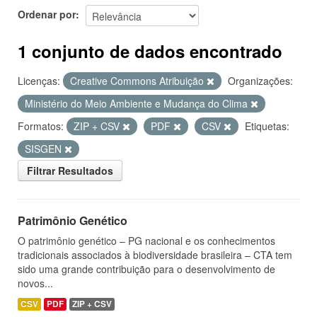
Ordenar por
1 conjunto de dados encontrado
Licenças:
Creative Commons Atribuição
Organizações:
Ministério do Meio Ambiente e Mudança do Clima
Formatos:
ZIP + CSV
PDF
CSV
Etiquetas:
SISGEN
Filtrar Resultados
Patrimônio Genético
O patrimônio genético – PG nacional e os conhecimentos
tradicionais associados à biodiversidade brasileira – CTA tem
sido uma grande contribuição para o desenvolvimento de
novos...
CSV
PDF
ZIP + CSV