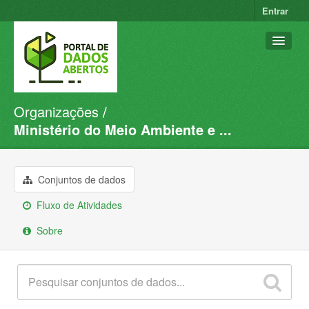
Entrar
Organizações
Conjuntos de dados
Ministério do Meio Ambiente e ...
Organizações
Grupos
Conjuntos de dados
Sobre
Fluxo de Atividades
Sobre