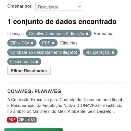
Ordenar por
1 conjunto de dados encontrado
Licenças:
Creative Commons Atribuição
Formatos:
ZIP + CSV
PDF
Etiquetas:
Combate ao desmatamento ilegal
recuperação.
bioeconomia
Filtrar Resultados
CONAVEG / PLANAVEG
A Comissão-Executiva para Controle do Desmatamento Ilegal
e Recuperação da Vegetação Nativa (CONAVEG) foi instituída
no âmbito do Ministério do Meio Ambiente, pelo Decreto...
PDF
ZIP + CSV