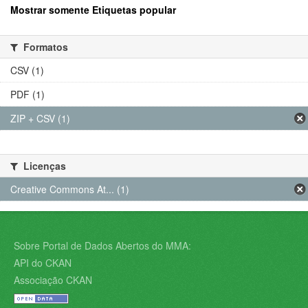
Mostrar somente Etiquetas popular
Formatos
CSV (1)
PDF (1)
ZIP + CSV (1)
Licenças
Creative Commons At... (1)
Sobre Portal de Dados Abertos do MMA:
API do CKAN
Associação CKAN