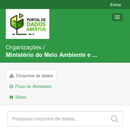
Entrar
Organizações
Conjuntos de dados
Ministério do Meio Ambiente e ...
Organizações
Grupos
Conjuntos de dados
Sobre
Fluxo de Atividades
Sobre