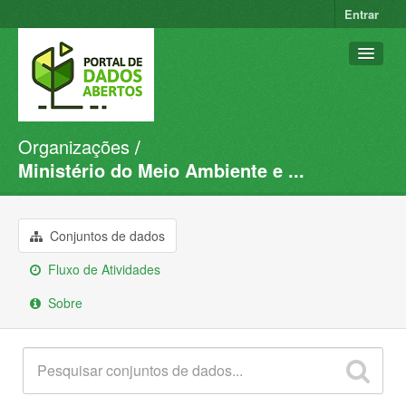
Entrar
Organizações
Conjuntos de dados
Ministério do Meio Ambiente e ...
Organizações
Grupos
Conjuntos de dados
Sobre
Fluxo de Atividades
Sobre